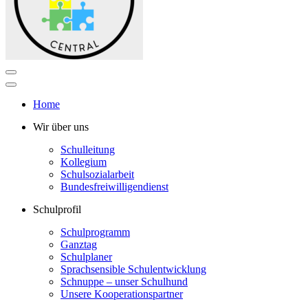
Navigations-
Menü
Navigations-
Menü
Home
Wir über uns
Schulleitung
Kollegium
Schulsozialarbeit
Bundesfreiwilligendienst
Schulprofil
Schulprogramm
Ganztag
Schulplaner
Sprachsensible Schulentwicklung
Schnuppe – unser Schulhund
Unsere Kooperationspartner